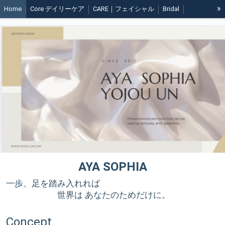
»
Home
Core デイリーケア
CARE｜フェイシャル
Bridal
脱毛 Hair Removal
Contact
AYA SOPHIA
一歩、足を踏み入れれば
世界は あなたのためだけに。
Concept